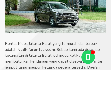
Rental Mobil Jakarta Barat yang termurah dan terbaik
adalah
Nadhifarentcar.com
. Sebab kami ada di setiap
kecamatan di Jakarta Barat, sehingga ketika anda
membutuhkan kendaraan yang dapat disewa untuk antar
jemput tamu maupun keluarga segera tersedia. Daerah
Jakarta Barat yang dapat kami layani untuk sewa mobil
meliputi kecamatan:
Cengkareng
Grogol Petamburan
Taman Sari
Tambora
Kebon Jeruk