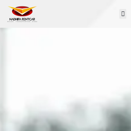
TENTAN