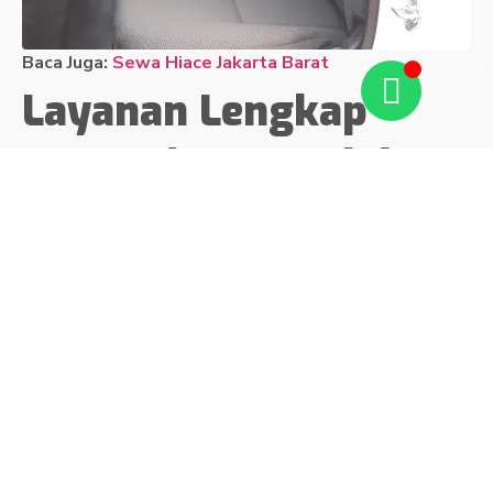
Baca Juga:
Sewa Hiace Jakarta Barat
Layanan Lengkap
Sewa Hiace Pondok
Melati Plus Driver
Harga Termurah 2024
Di bawah ini adalah layanan lengkap dari penyewaan mobil
Hiace kami, khusus daerah Pondok Melati.
Sewa Mobil Hiace untuk Harian
Jika Anda membutuhkan minibus Toyota Hiace sebagai
sarana transportasi di Pondok Melati dan mencari unit
dengan performa terbaik, Nadhifa Rent Car adalah solusi
Anda. Kami menyediakan layanan sewa Hiace untuk